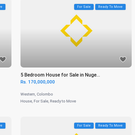
ve
For Sale
Ready To Move
5 Bedroom House for Sale in Nuge...
Rs. 170,000,000
Western
,
Colombo
House
,
For Sale
,
Ready to Move
ve
For Sale
Ready To Move