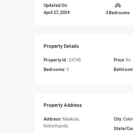
Updated On:
April 27, 2024
3 Bedrooms
Property Details
Property Id :
24749
Price:
Rs.
Bedrooms:
3
Bathroom
Property Address
Address:
Maakola,
City:
Colo
Kiribathgoda,
State/Co