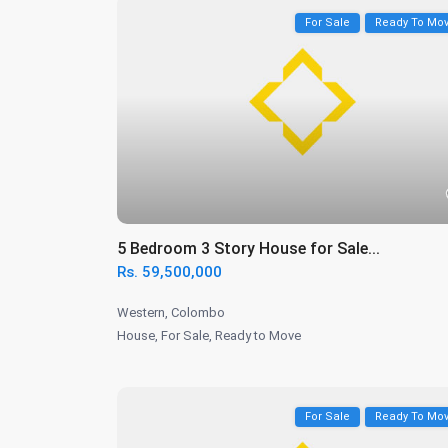
For Sale
Ready To Mo
5 Bedroom 3 Story House for Sale...
Rs. 59,500,000
Western
,
Colombo
House
,
For Sale
,
Ready to Move
For Sale
Ready To Mo