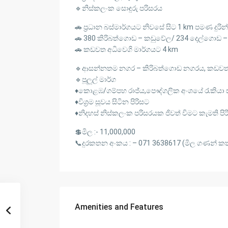
🔹නිස්කලංක සොඳුරු පරිසරය
🚗 ප්‍රධාන බස්මාර්ගයට නිවසේ සිට 1 km පමණ දුරින්
🚗 380 කිරිබත්ගොඩ – කඩුවේල/ 234 දෙල්ගොඩ –
🚗 කඩවත අධිවෙගි මාර්ගයට 4 km
🔹ආසන්නතම නගර – කිරිබත්ගොඩ නගරය, කඩව
🔹පූලූල් මාර්ග
♦️කොළඹ/ගම්පහ රාජ්ය,‍පෞද්ගලික අංශයේ රැකියා 
♦️විශ්‍රම සූවය සිටින පිරිසට
♦️නිදහස් නිස්කලංක පරිසරයක ජිවත් විමට කැමති පිර
💲මිල :- 11,000,000
📞දුරකතන අංකය : – 071 3638617 (මිල ගණන් කත
Amenities and Features