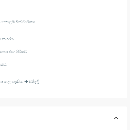
 කොළඔ බස් මාර්ගය
ත නගරය
සදහා එන පිරිසට
ිසට.
ා කල හැකිය -◆ චමිල්)