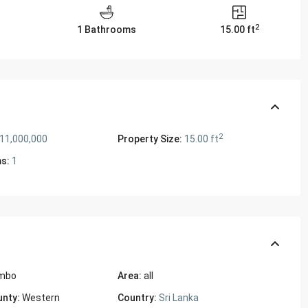
2
1 Bathrooms
15.00 ft
2
 11,000,000
Property Size:
15.00 ft
s:
1
mbo
Area:
all
unty:
Western
Country:
Sri Lanka