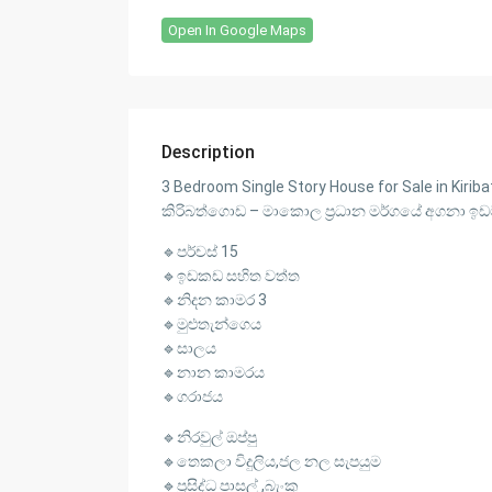
Open In Google Maps
Description
3 Bedroom Single Story House for Sale in Kirib
කිරිබත්ගොඩ – මාකොල ප්‍රධාන මර්ගයේ අගනා ඉඩම
🔹පර්චස් 15
🔹ඉඩකඩ සහිත වත්ත
🔹නිදන කාමර 3
🔹මුළුතැන්ගෙය
🔹සාලය
🔹නාන කාමරය
🔹ගරාජය
🔹නිරවුල් ඔප්පු
🔹තෙකලා විදුලිය,ජල නල සැපයුම
🔹ප්‍රසිද්ධ පාසල් ,බැංකු