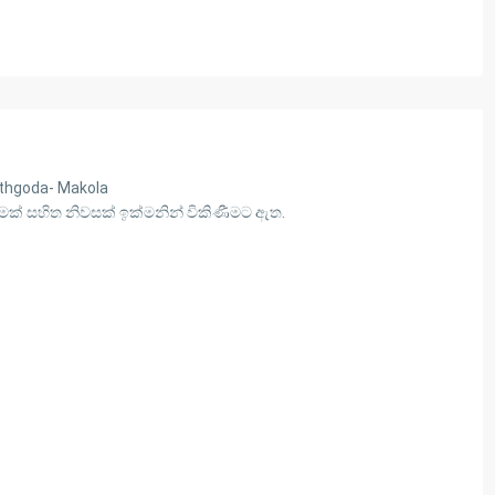
athgoda- Makola
ක් සහිත නිවසක් ඉක්මනින් විකිණීමට ඇත.