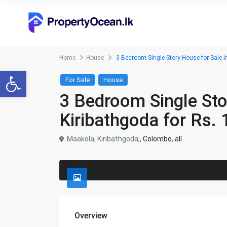
Home
House
3 Bedroom Single Story House for Sale in
Open toolbar
For Sale
House
3 Bedroom Single Sto
Kiribathgoda for Rs. 
Maakola, Kiribathgoda,,
Colombo
,
all
Overview