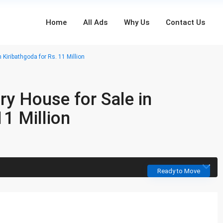
Home
All Ads
Why Us
Contact Us
 Kiribathgoda for Rs. 11 Million
ry House for Sale in
11 Million
Ready to Move