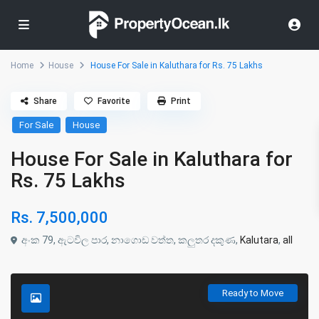
Home
House
House For Sale in Kaluthara for Rs. 75 Lakhs
Share
Favorite
Print
For Sale
House
House For Sale in Kaluthara for
Rs. 75 Lakhs
Rs. 7,500,000
අංක 79, ඇටවිල පාර, නාගොඩ වත්ත, කලුතර දකුණ,
Kalutara
,
all
Ready to Move