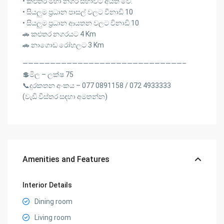
• කළුතර මහා නගර සභාවට අයත් වේ.
• සියලුම ප්‍රධාන පාසල් වලට විනාඩි 10
• සියලුම ප්‍රධාන ආයතන වලට විනාඩි 10
🚗 කළුතර නගරයට 4 Km
🚗 නාගොඩ රෝහලට 3 Km
—————————————————————————————–
💲මිල – ලක්ෂ 75
📞දුරකතන අංකය – 077 0891158 / 072 4933333
(වැඩි විස්තර සඳහා අමතන්න)
Amenities and Features
Interior Details
Dining room
Living room