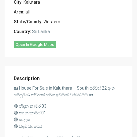
City:
Kalutara
Area:
all
State/County:
Western
Country:
Sri Lanka
Open In Google Maps
Description
🏡 House For Sale in Kaluthara – South පර්චස් 22 අංග
සම්පූර්ණ නිවසක් සමග ඉඩමක් විකිණීමට 🏡
🔴 නිදන කාමර 03
🔴 නාන කාමර 01
🔴 සාලය
🔴 කෑම කාමරය