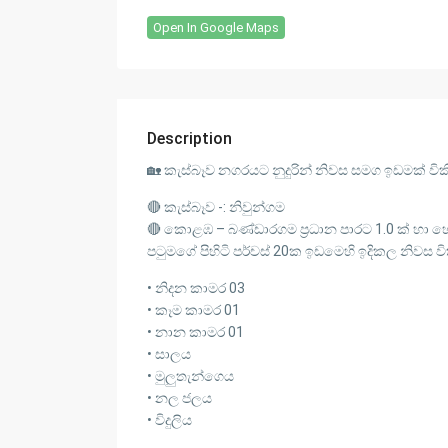
Open In Google Maps
Description
🏡 කැස්බෑව නගරයට නුදුරින් නිවස සමග ඉඩමක් ව
🔴 කැස්බෑව -: නිවුන්ගම
🔴 කොළඹ – බණ්ඩාරගම ප්‍රධාන පාරට 1.0 ක් හා 
පටුමගේ පිහිටි පර්චස් 20ක ඉඩමෙහි ඉදිකල නිවස ව
• නිදන කාමර 03
• කෑම කාමර 01
• නාන කාමර 01
• සාලය
• මුලුතැන්ගෙය
• නල ජලය
• විදුලිය