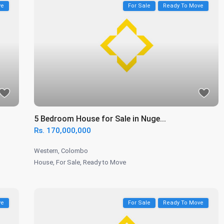
ve
For Sale
Ready To Move
5 Bedroom House for Sale in Nuge...
Rs. 170,000,000
Western
,
Colombo
House
,
For Sale
,
Ready to Move
ve
For Sale
Ready To Move