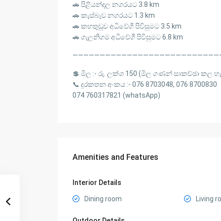
🚗 පිළියන්දල නගරයට 3.8 km
🚗 කැස්බෑව නගරයට 1.3 km
🚗 කහතුඩුව අධිවේගී පිවිසුමට 3.5 km
🚗 ගැලනිගම අධිවේගී පිවිසුමට 6.8 km
———————————————————————————
💲 මිල :- රු. ලක්ශ 150 (මිල ගණන් සාකච්ඡා කල හ
📞 දුරකතන අංකය :- 076 8703048, 076 8700830
074 760317821 (whatsApp)
Amenities and Features
Interior Details
Dining room
Living 
Outdoor Details