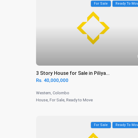
For Sale
Ready To Mo
3 Story House for Sale in Piliya...
Rs. 40,000,000
Western
,
Colombo
House
,
For Sale
,
Ready to Move
For Sale
Ready To Mo