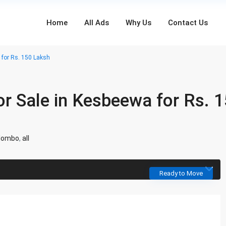
Home
All Ads
Why Us
Contact Us
for Rs. 150 Laksh
r Sale in Kesbeewa for Rs. 
lombo
,
all
Ready to Move