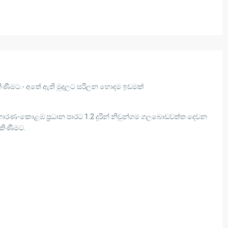
ිකිණීමට.- අතේ ඇති මුදලට සරිලන හොදම ඉඩමක්
හොරණ-කොළඹ ප්‍රධාන පාරට 1.2 දුරින් නිවුන්ගම ගලබොඩවත්ත දෙවන
ිකිණීමට.