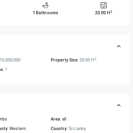
2
1 Bathrooms
20.00 ft
2
 15,000,000
Property Size:
20.00 ft
s:
1
mbo
Area:
all
unty:
Western
Country:
Sri Lanka